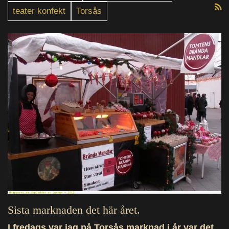
teater konfekt
Torsås
Sista marknaden det här året.
I fredags var jag på Torsås marknad i år var det