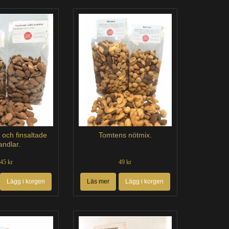
 och finsaltade
Tomtens nötmix.
ndlar.
45 kr
49 kr
Lägg i korgen
Läs mer
Lägg i korgen