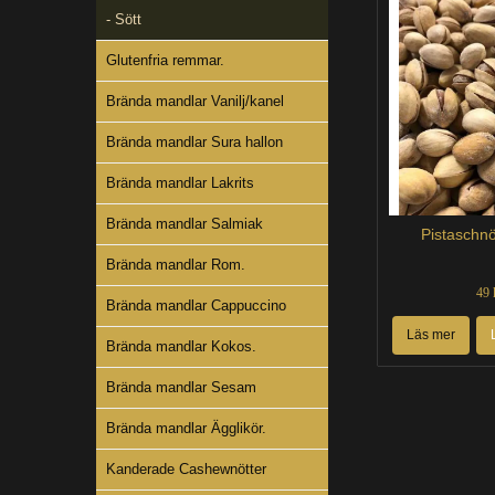
- Sött
Glutenfria remmar.
Brända mandlar Vanilj/kanel
Brända mandlar Sura hallon
Brända mandlar Lakrits
Brända mandlar Salmiak
Pistaschnö
Brända mandlar Rom.
49 
Brända mandlar Cappuccino
Läs mer
Brända mandlar Kokos.
Brända mandlar Sesam
Brända mandlar Ägglikör.
Kanderade Cashewnötter