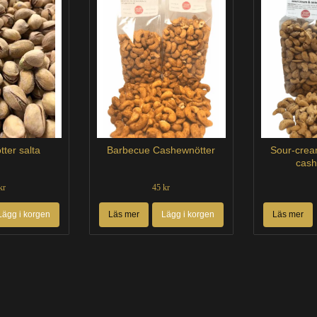
tter salta
Barbecue Cashewnötter
Sour-crea
cash
kr
45 kr
Lägg i korgen
Läs mer
Lägg i korgen
Läs mer