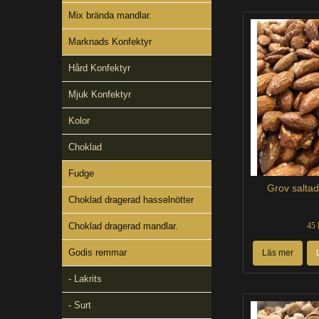
Mix brända mandlar.
Marknads Konfektyr
Hård Konfektyr
Mjuk Konfektyr
Kolor
Choklad
Fudge
Grov salta
Choklad dragerad hasselnötter
Choklad dragerad mandlar.
45 
Godis remmar
Läs mer
- Lakrits
- Surt