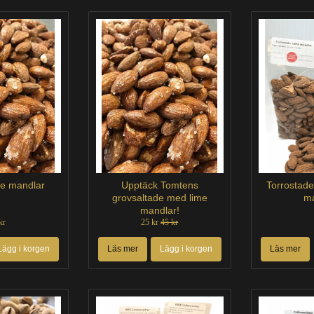
de mandlar
Upptäck Tomtens
Torrostade
grovsaltade med lime
ma
mandlar!
kr
25 kr
45 kr
Lägg i korgen
Läs mer
Lägg i korgen
Läs mer