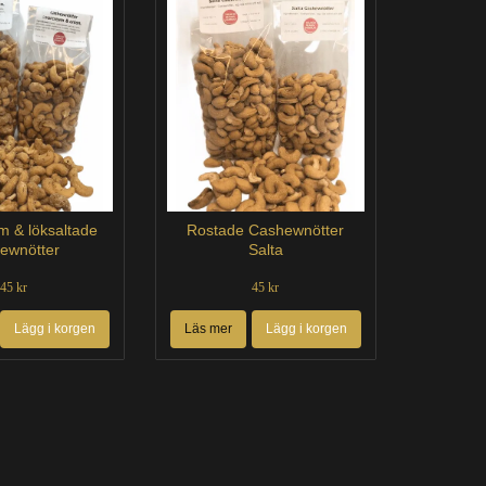
m & löksaltade
Rostade Cashewnötter
ewnötter
Salta
45 kr
45 kr
Lägg i korgen
Läs mer
Lägg i korgen