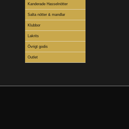
Kanderade Hasselnötter
Salta nötter & mandlar
Klubbor
Lakrits
Övrigt godis
Outlet