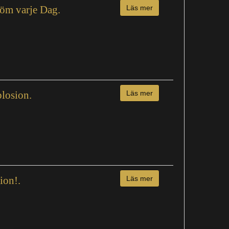
öm varje Dag.
Läs mer
losion.
Läs mer
ion!.
Läs mer