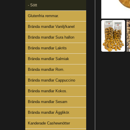
- Sött
Glutenfria remmar.
Brända mandlar Vanilj/kanel
Brända mandlar Sura hallon
Brända mandlar Lakrits
Brända mandlar Salmiak
Brända mandlar Rom.
Brända mandlar Cappuccino
Brända mandlar Kokos.
Brända mandlar Sesam
Brända mandlar Ägglikör.
Kanderade Cashewnötter