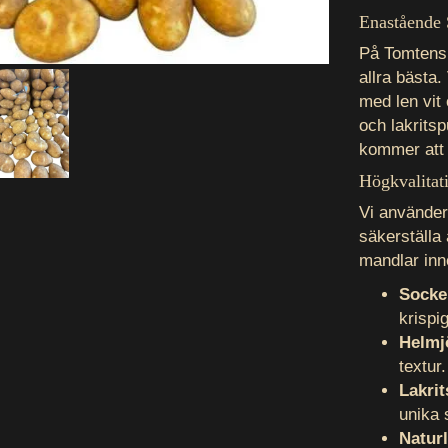
Enastående
På Tomtens 
allra bästa
med len vit
och lakrits
kommer att 
Högkvalitat
Vi använder
säkerställa 
mandlar inn
Socke
krispi
Helmj
textur.
Lakri
unika
Naturl