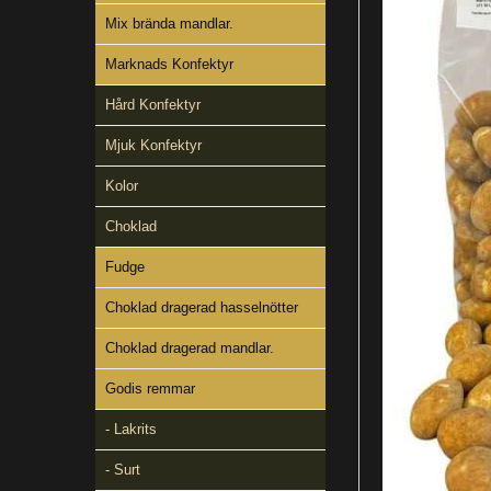
Mix brända mandlar.
Marknads Konfektyr
Hård Konfektyr
Mjuk Konfektyr
Kolor
Choklad
Fudge
Choklad dragerad hasselnötter
Choklad dragerad mandlar.
Godis remmar
- Lakrits
- Surt