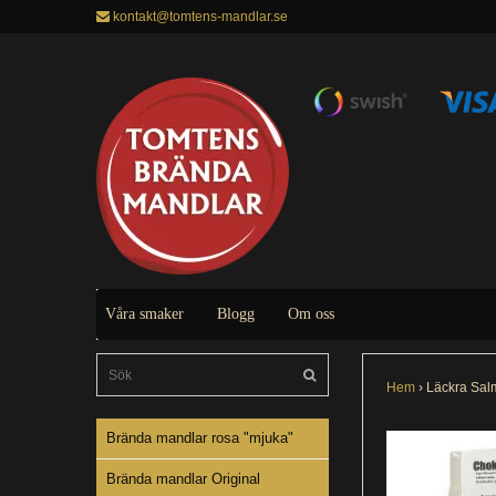
kontakt@tomtens-mandlar.se
Våra smaker
Blogg
Om oss
Hem
›
Läckra Salm
Brända mandlar rosa "mjuka"
Brända mandlar Original