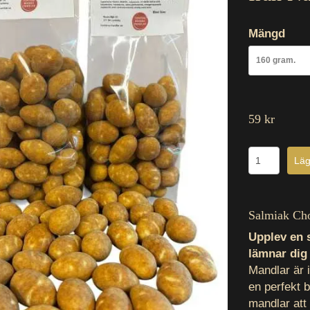
Mängd
160 gram.
59 kr
Salmiak Cho
Upplev en 
lämnar dig
Mandlar är 
en perfekt 
mandlar att 