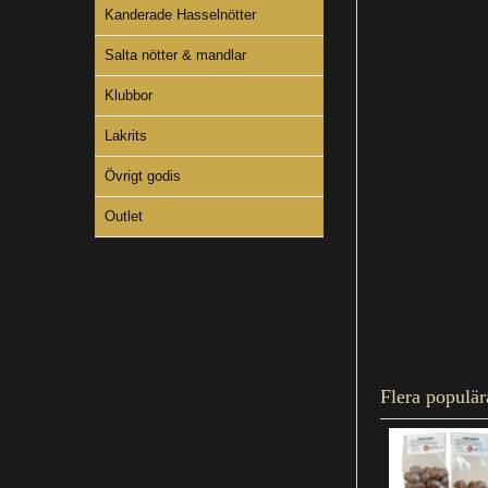
Kanderade Hasselnötter
Salta nötter & mandlar
Klubbor
Lakrits
Övrigt godis
Outlet
Flera populär