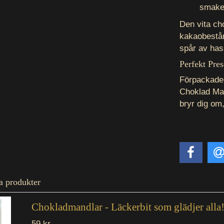
smake
Den vita ch
kakaobestån
spår av has
Perfekt Pres
Förpackade 
Choklad Man
bryr dig om,
a produkter
Chokladmandlar - Läckerbit som glädjer alla!
59 kr