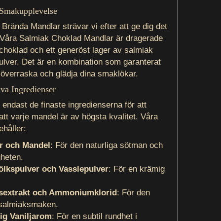
 Smakupplevelse
Brända Mandlar strävar vi efter att ge dig det
. Våra Salmiak Choklad Mandlar är dragerade
 choklad och ett generöst lager av salmiak
pulver. Det är en kombination som garanterat
överraska och glädja dina smaklökar.
iva Ingredienser
 endast de finaste ingredienserna för att
att varje mandel är av högsta kvalitet. Våra
ehåller:
r och Mandel
: För den naturliga sötman och
gheten.
ölkspulver och Vasslepulver
: För en krämig
tsextrakt och Ammoniumklorid
: För den
 salmiaksmaken.
ig Vaniljarom
: För en subtil rundhet i