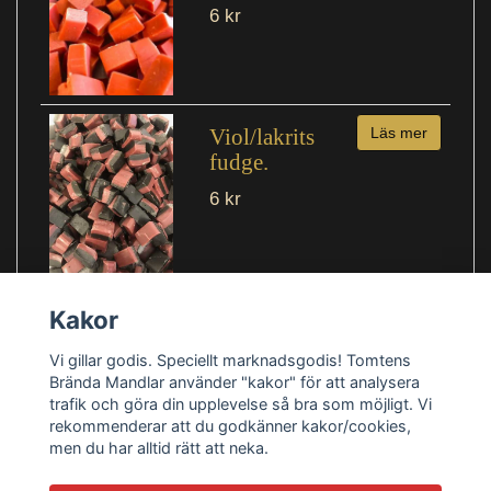
6 kr
Viol/lakrits
Läs mer
fudge.
6 kr
Kakor
Vi gillar godis. Speciellt marknadsgodis! Tomtens
Brända Mandlar använder "kakor" för att analysera
trafik och göra din upplevelse så bra som möjligt. Vi
rekommenderar att du godkänner kakor/cookies,
men du har alltid rätt att neka.
Köpvillkor
Kontakt
Blogg
Retur knapp.