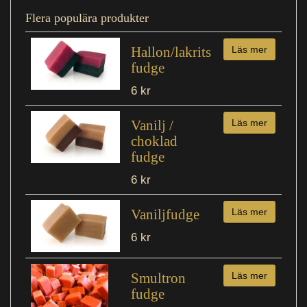
Flera populära produkter
Hallon/lakrits
Läs mer
fudge
6 kr
Vanilj /
Läs mer
choklad
fudge
6 kr
Vaniljfudge
Läs mer
6 kr
Smultron
Läs mer
fudge