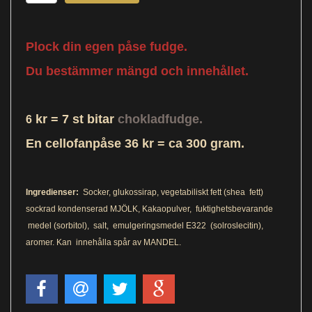
Plock din egen påse
fudge.
Du bestämmer mängd och
innehållet.
kr = 7
st bitar
c
hokladfudge.
6
En cellofanpåse 36 kr = ca 300 gram.
Ingredienser:
Socker, glukossirap, vegetabiliskt fett (shea fett)
sockrad kondenserad MJÖLK, Kakaopulver, fuktighetsbevarande
medel (sorbitol), salt, emulgeringsmedel E322 (solroslecitin),
aromer. Kan innehålla spår av MANDEL.