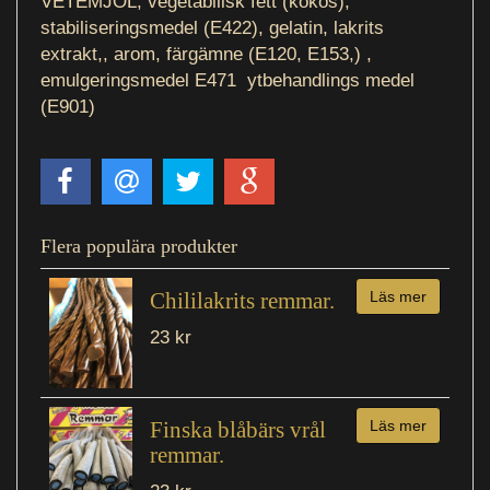
VETEMJÖL, vegetabilisk fett (kokos),
stabiliseringsmedel (E422), gelatin, lakrits
extrakt,, arom, färgämne (E120, E153,) ,
emulgeringsmedel E471 ytbehandlings medel
(E901)
Flera populära produkter
Chililakrits remmar.
Läs mer
23 kr
Finska blåbärs vrål
Läs mer
remmar.