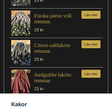
23 kr
Finska päron vrål
Läs mer
remmar.
23 kr
Citron-saltlakrits
Läs mer
remmar.
23 kr
Jordgubbe lakrits
Läs mer
remmar.
23 kr
Kakor