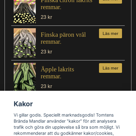
remmar.
23 kr
Finska päron vrål
Läs mer
remmar.
23 kr
Äpple lakrits
Läs mer
remmar.
23 kr
Kakor
Vi gillar godis. Speciellt marknadsgodis! Tomtens
Brända Mandlar använder "kakor" för att analysera
trafik och göra din upplevelse så bra som möjligt. Vi
rekommenderar att du godkänner kakor/cookies,