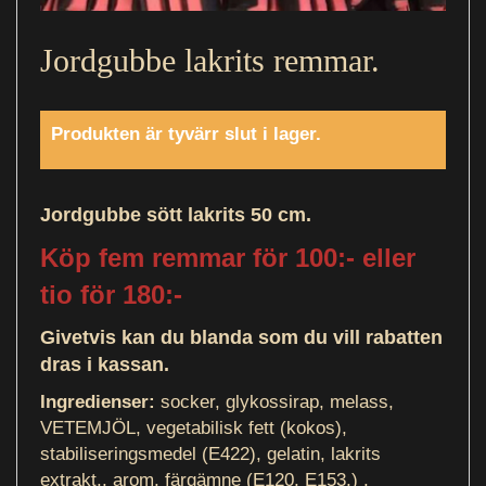
Jordgubbe lakrits remmar.
Produkten är tyvärr slut i lager.
Jordgubbe sött lakrits 50 cm.
Köp fem remmar för 100:- eller
tio för 180:-
Givetvis kan du blanda som du vill rabatten
dras i kassan.
Ingredienser:
socker, glykossirap, melass,
VETEMJÖL, vegetabilisk fett (kokos),
stabiliseringsmedel (E422), gelatin, lakrits
extrakt,, arom, färgämne (E120, E153,) ,