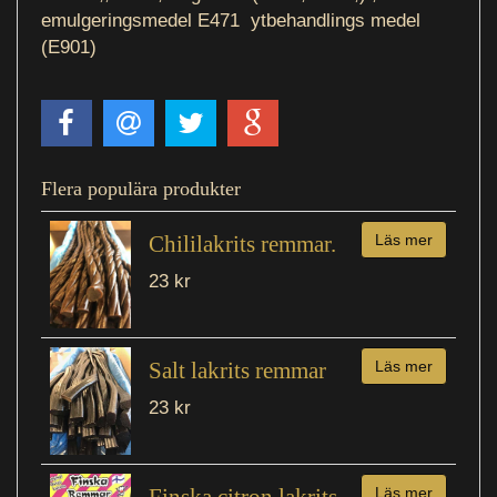
emulgeringsmedel E471 ytbehandlings medel
(E901)
Flera populära produkter
Chililakrits remmar.
Läs mer
23 kr
Salt lakrits remmar
Läs mer
23 kr
Finska citron lakrits
Läs mer