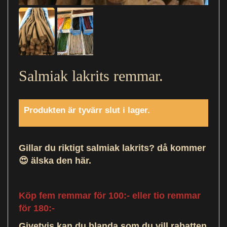
Salmiak lakrits remmar.
Produkten är tyvärr slut i lager.
Gillar du riktigt salmiak lakrits? då kommer
😍
älska den här.
Köp fem remmar för 100:- eller tio remmar
för 180:-
Givetvis kan du blanda som du vill rabatten