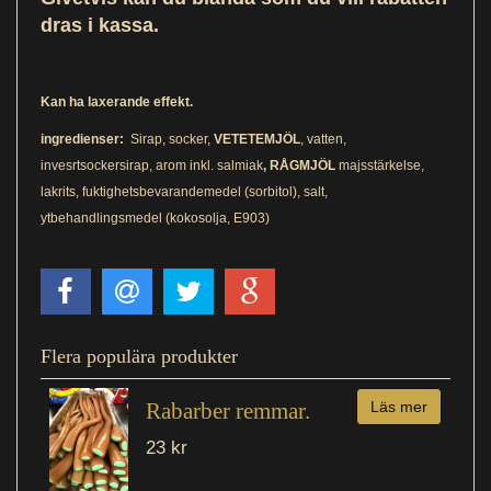
dras i kassa.
Kan ha laxerande
effekt.
ingredienser:
Sirap, socker,
VETETEMJÖL
, vatten,
invesrtsockersirap, arom inkl. salmiak
, RÅGMJÖL
majsstärkelse,
lakrits, fuktighetsbevarandemedel (sorbitol), salt,
ytbehandlingsmedel (kokosolja, E903)
Flera populära produkter
Rabarber remmar.
Läs mer
23 kr