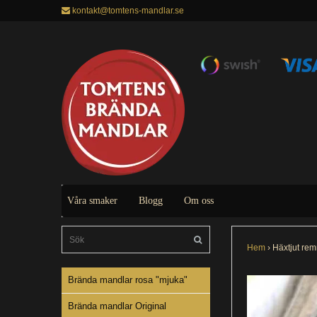
kontakt@tomtens-mandlar.se
Våra smaker
Blogg
Om oss
Hem
›
Häxtjut rem
Brända mandlar rosa "mjuka"
Brända mandlar Original