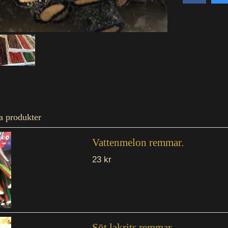
a produkter
Vattenmelon remmar.
23 kr
Söt lakrits remmar.