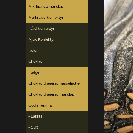
Mix brända mandlar.
Marknads Konfektyr
Hård Konfektyr
Mjuk Konfektyr
Kolor
Choklad
Fudge
Choklad dragerad hasselnötter
Choklad dragerad mandlar.
Godis remmar
- Lakrits
- Surt