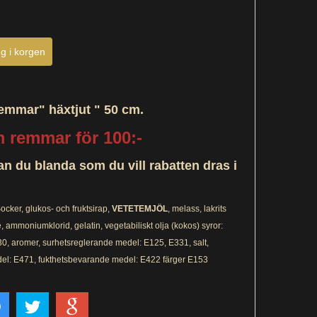
emmar" hä
xtjut " 50 cm.
 remmar för 100:-
an du blanda som du vill rabatten dras i
ocker, glukos- och fruktsirap,
VETETEMJÖL
, melass, lakrits
e,
ammoniumklorid,
gelatin, vegetabiliskt olja (kokos) syror:
0, aromer, surhetsreglerande medel: E125, E331, salt,
el: E471, fukthetsbevarande medel: E422 färger E153