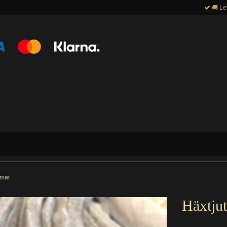
🚚 Le
mar.
Häxtju