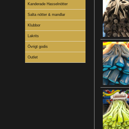
Kanderade Hasselnötter
Salta nötter & mandlar
Klubbor
Lakrits
Övrigt godis
Outlet