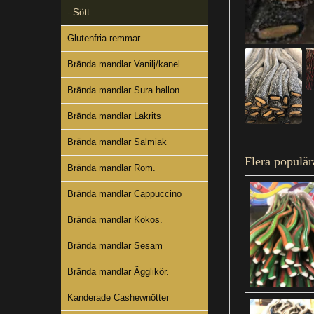
- Sött
Glutenfria remmar.
Brända mandlar Vanilj/kanel
Brända mandlar Sura hallon
Brända mandlar Lakrits
Brända mandlar Salmiak
Flera populär
Brända mandlar Rom.
Brända mandlar Cappuccino
Brända mandlar Kokos.
Brända mandlar Sesam
Brända mandlar Ägglikör.
Kanderade Cashewnötter