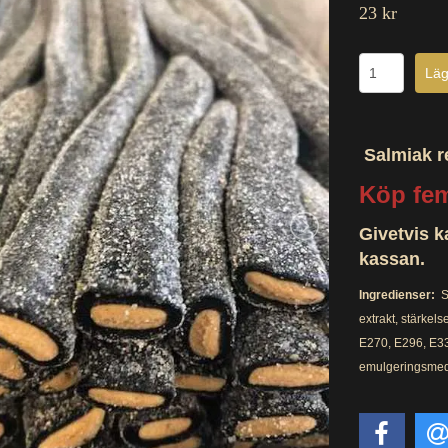
23 kr
Salmiak
r
Köp fem
Givetvis k
kassan.
Ingredienser:
S
extrakt, stärkels
E270, E296, E33
emulgeringsmed