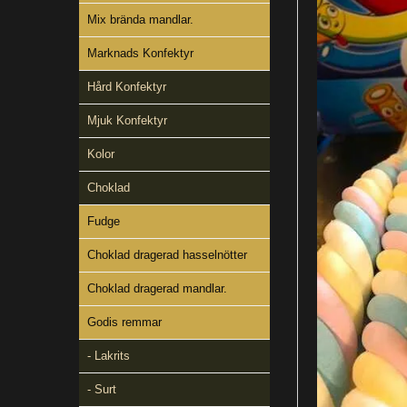
Mix brända mandlar.
Marknads Konfektyr
Hård Konfektyr
Mjuk Konfektyr
Kolor
Choklad
Fudge
Choklad dragerad hasselnötter
Choklad dragerad mandlar.
Godis remmar
- Lakrits
- Surt