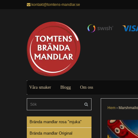
kontakt@tomtens-mandlar.se
Våra smaker
Blogg
Om oss
Hem
›
Marshmallo
Brända mandlar rosa "mjuka"
Brända mandlar Original