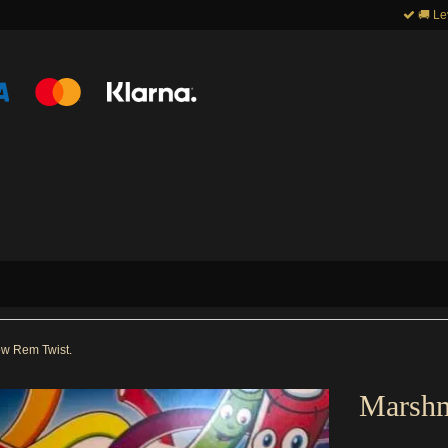
🚚 Le
w Rem Twist.
Marshm