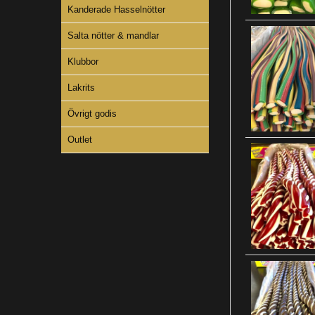
Kanderade Hasselnötter
Salta nötter & mandlar
Klubbor
Lakrits
Övrigt godis
Outlet