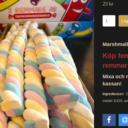
23 kr
Marshmall
Köp fem
remmar 
Mixa och m
kassan!
Ingredienser:
G
medel: E420, ar