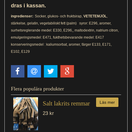
dras i kassan.
ingredienser:
Socker, glukos- och fruktsirap,
VETETEMJÖL
,
stärkelse, gelatin, vegetabiliskt fett (palm) syror: E296, aromer,
surhetsreglerande medel: E330, E296,, maltodextrin, natrium citron,
emulgeringsmedel: E471, fukthetsbevarande medel: E417
konserveringsmedel : kaliumsorbat, aromer, färger E133, E171,
E102, E129
Flera populära produkter
Salt lakrits remmar
Läs mer
23 kr