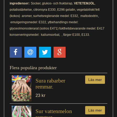
ingredienser:
Socker, glukos- och fruktsirap,
VETETEMJÖL
,
potatisstärkelse, citronsyra E330, E296 gelatin, vegetabiliskt fett
(kokos) aromer, surhetsreglerande medel: E332, maltodextrin,
emulgeringsmedel: E322, ytbehandlings medel:
glyceolmonosterarat (solros E471) fukthetsbevarande medel: E417
konserveringsmedel : kaliumsorbat, , färger E100, E133.
Flera populära produkter
Sura rabarber
Läs mer
remmar.
23 kr
Sur vattenmelon
Läs mer