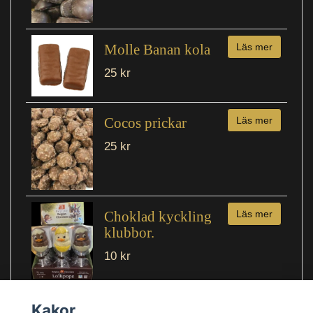
Molle Banan kola
Läs mer
25 kr
Cocos prickar
Läs mer
25 kr
Choklad kyckling
Läs mer
klubbor.
10 kr
Kakor