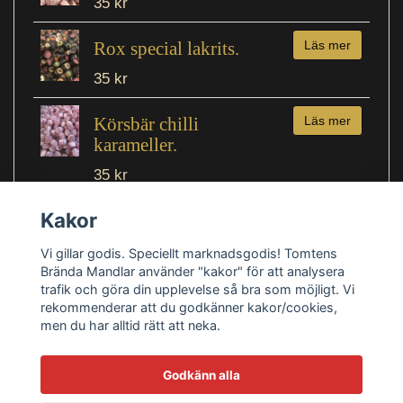
35 kr
Rox special lakrits.
Läs mer
35 kr
Körsbär chilli
Läs mer
karameller.
35 kr
Kakor
Vi gillar godis. Speciellt marknadsgodis! Tomtens
Brända Mandlar använder "kakor" för att analysera
trafik och göra din upplevelse så bra som möjligt. Vi
rekommenderar att du godkänner kakor/cookies,
men du har alltid rätt att neka.
Köpvillkor
Kontakt
Blogg
Retur knapp.
Godkänn alla