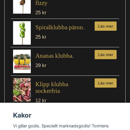
fizzy
25 kr
Spiralklubba päron.
Läs mer
25 kr
Ananas klubba.
Läs mer
29 kr
Klipp klubba
Läs mer
sockerfria
12 kr
Kakor
Vi gillar godis. Speciellt marknadsgodis! Tomtens